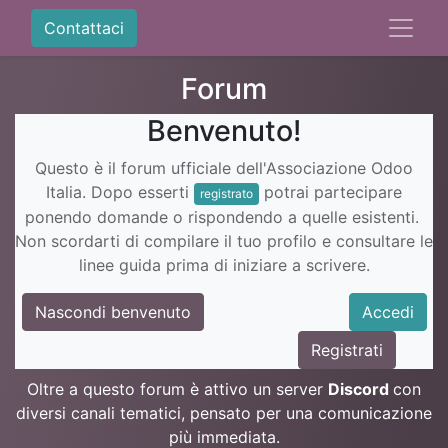
Contattaci
Forum
Benvenuto!
Questo è il forum ufficiale dell'Associazione Odoo
Italia. Dopo esserti
potrai partecipare
registrato
ponendo domande o rispondendo a quelle esistenti.
Non scordarti di compilare il tuo profilo e consultare le
linee guida prima di iniziare a scrivere.
Nascondi benvenuto
Accedi
Registrati
Oltre a questo forum è attivo un server
Discord
con
diversi canali tematici, pensato per una comunicazione
più immediata.