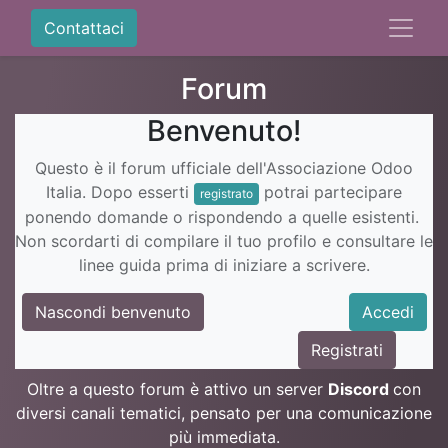
Contattaci
Forum
Benvenuto!
Questo è il forum ufficiale dell'Associazione Odoo
Italia. Dopo esserti
potrai partecipare
registrato
ponendo domande o rispondendo a quelle esistenti.
Non scordarti di compilare il tuo profilo e consultare le
linee guida prima di iniziare a scrivere.
Nascondi benvenuto
Accedi
Registrati
Oltre a questo forum è attivo un server
Discord
con
diversi canali tematici, pensato per una comunicazione
più immediata.