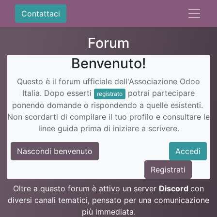
Contattaci
Forum
Benvenuto!
Questo è il forum ufficiale dell'Associazione Odoo
Italia. Dopo esserti
potrai partecipare
registrato
ponendo domande o rispondendo a quelle esistenti.
Non scordarti di compilare il tuo profilo e consultare le
linee guida prima di iniziare a scrivere.
Nascondi benvenuto
Accedi
Registrati
Oltre a questo forum è attivo un server
Discord
con
diversi canali tematici, pensato per una comunicazione
più immediata.