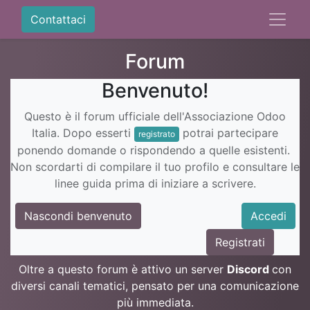
Contattaci
Forum
Benvenuto!
Questo è il forum ufficiale dell'Associazione Odoo
Italia. Dopo esserti
potrai partecipare
registrato
ponendo domande o rispondendo a quelle esistenti.
Non scordarti di compilare il tuo profilo e consultare le
linee guida prima di iniziare a scrivere.
Nascondi benvenuto
Accedi
Registrati
Oltre a questo forum è attivo un server
Discord
con
diversi canali tematici, pensato per una comunicazione
più immediata.