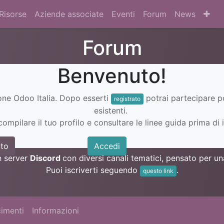
Risorse
Aziende associate
Eventi
Forum
News
Forum
Benvenuto!
ione Odoo Italia. Dopo esserti
potrai partecipare 
registrato
esistenti.
ompilare il tuo profilo e consultare le linee guida prima di i
to
Accedi
n server
Discord
con diversi canali tematici, pensato per 
Puoi iscriverti seguendo
.
questo link
imenti
Informazioni