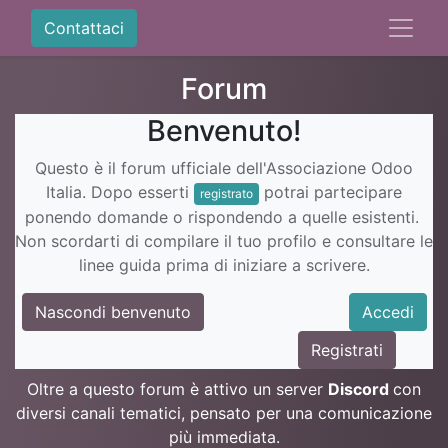
Contattaci
Forum
Benvenuto!
Questo è il forum ufficiale dell'Associazione Odoo
Italia. Dopo esserti
potrai partecipare
registrato
ponendo domande o rispondendo a quelle esistenti.
Non scordarti di compilare il tuo profilo e consultare le
linee guida prima di iniziare a scrivere.
Nascondi benvenuto
Accedi
Registrati
Oltre a questo forum è attivo un server
Discord
con
diversi canali tematici, pensato per una comunicazione
più immediata.