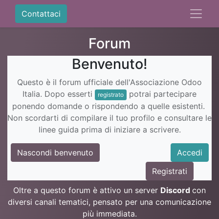
Contattaci
Forum
Benvenuto!
Questo è il forum ufficiale dell'Associazione Odoo
Italia. Dopo esserti
potrai partecipare
registrato
ponendo domande o rispondendo a quelle esistenti.
Non scordarti di compilare il tuo profilo e consultare le
linee guida prima di iniziare a scrivere.
Nascondi benvenuto
Accedi
Registrati
Oltre a questo forum è attivo un server
Discord
con
diversi canali tematici, pensato per una comunicazione
più immediata.