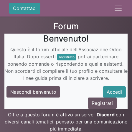
Contattaci
Forum
Benvenuto!
Questo è il forum ufficiale dell'Associazione Odoo
Italia. Dopo esserti
potrai partecipare
registrato
ponendo domande o rispondendo a quelle esistenti.
Non scordarti di compilare il tuo profilo e consultare le
linee guida prima di iniziare a scrivere.
Nascondi benvenuto
Accedi
Registrati
Oltre a questo forum è attivo un server
Discord
con
diversi canali tematici, pensato per una comunicazione
più immediata.