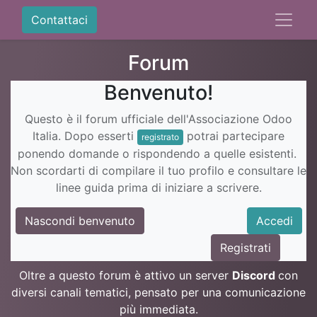
Contattaci
Forum
Benvenuto!
Questo è il forum ufficiale dell'Associazione Odoo
Italia. Dopo esserti
potrai partecipare
registrato
ponendo domande o rispondendo a quelle esistenti.
Non scordarti di compilare il tuo profilo e consultare le
linee guida prima di iniziare a scrivere.
Nascondi benvenuto
Accedi
Registrati
Oltre a questo forum è attivo un server
Discord
con
diversi canali tematici, pensato per una comunicazione
più immediata.