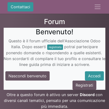
Contattaci
Forum
Benvenuto!
Questo è il forum ufficiale dell'Associazione Odoo
Italia. Dopo esserti
potrai partecipare
registrato
ponendo domande o rispondendo a quelle esistenti.
Non scordarti di compilare il tuo profilo e consultare le
linee guida prima di iniziare a scrivere.
Nascondi benvenuto
Accedi
Registrati
Oltre a questo forum è attivo un server
Discord
con
diversi canali tematici, pensato per una comunicazione
più immediata.