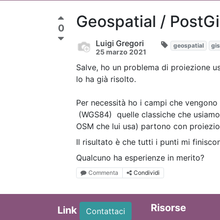
Geospatial / PostG
0
Luigi Gregori
geospatial
gi
25 marzo 2021
Salve, ho un problema di proiezione u
lo ha già risolto.
Per necessità ho i campi che vengono 
(WGS84) quelle classiche che usiamo c
OSM che lui usa) partono con proiezi
Il risultato è che tutti i punti mi finisc
Qualcuno ha esperienze in merito?
Commenta
Condividi
Ri
sorse
Link
Contattaci