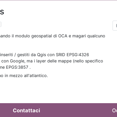
is
s
sando il modulo geospatial di OCA e magari qualcuno
inseriti / gestiti da Qgis con SRID EPSG:4326
on Google, ma i layer delle mappe (nello specifico
one EPGS:3857 .
ono in mezzo all'atlantico.
Contattaci
O