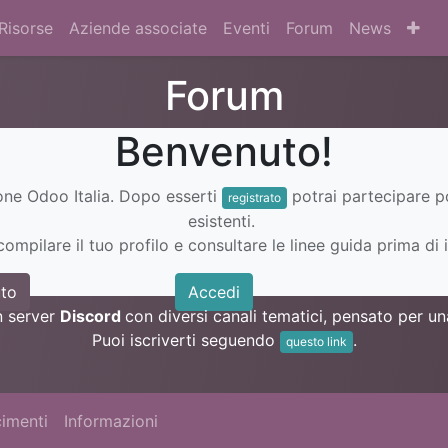
Risorse
Aziende associate
Eventi
Forum
News
Forum
Benvenuto!
ione Odoo Italia. Dopo esserti
potrai partecipare 
registrato
esistenti.
ompilare il tuo profilo e consultare le linee guida prima di i
to
Accedi
n server
Discord
con diversi canali tematici, pensato per 
Puoi iscriverti seguendo
.
questo link
imenti
Informazioni