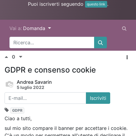
Puoi iscriverti seguendo
.
questo link
Vai a:
Domanda
0
GDPR e consenso cookie
Andrea Savarin
5 luglio 2022
Iscriviti
GDPR
Ciao a tutti,
sul mio sito compare il banner per accettare i cookie.
C'è un modo per permettere all'utente di declinare il