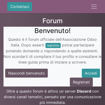
Contattaci
Forum
Benvenuto!
Questo è il forum ufficiale dell'Associazione Odoo
Italia. Dopo esserti
potrai partecipare
registrato
ponendo domande o rispondendo a quelle esistenti.
Non scordarti di compilare il tuo profilo e consultare le
linee guida prima di iniziare a scrivere.
Nascondi benvenuto
Accedi
Registrati
Oltre a questo forum è attivo un server
Discord
con
diversi canali tematici, pensato per una comunicazione
più immediata.