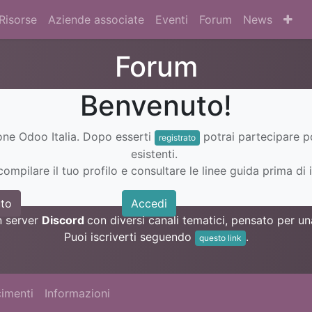
Risorse
Aziende associate
Eventi
Forum
News
Forum
Benvenuto!
ione Odoo Italia. Dopo esserti
potrai partecipare 
registrato
esistenti.
ompilare il tuo profilo e consultare le linee guida prima di i
to
Accedi
n server
Discord
con diversi canali tematici, pensato per 
Puoi iscriverti seguendo
.
questo link
imenti
Informazioni