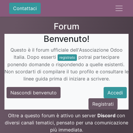
Contattaci
Forum
Benvenuto!
Questo è il forum ufficiale dell'Associazione Odoo
Italia. Dopo esserti
potrai partecipare
registrato
ponendo domande o rispondendo a quelle esistenti.
Non scordarti di compilare il tuo profilo e consultare le
linee guida prima di iniziare a scrivere.
Nascondi benvenuto
Accedi
Registrati
Oltre a questo forum è attivo un server
Discord
con
diversi canali tematici, pensato per una comunicazione
più immediata.