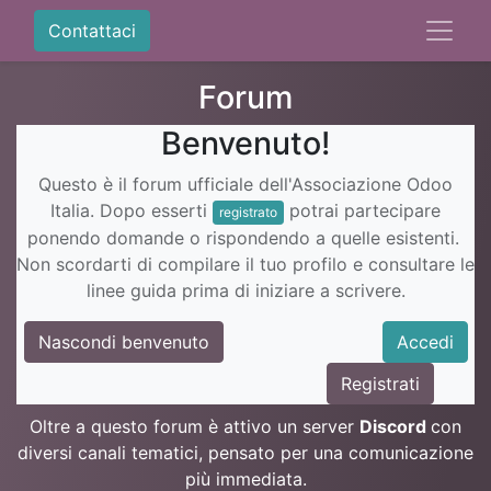
Contattaci
Forum
Benvenuto!
Questo è il forum ufficiale dell'Associazione Odoo
Italia. Dopo esserti
potrai partecipare
registrato
ponendo domande o rispondendo a quelle esistenti.
Non scordarti di compilare il tuo profilo e consultare le
linee guida prima di iniziare a scrivere.
Nascondi benvenuto
Accedi
Registrati
Oltre a questo forum è attivo un server
Discord
con
diversi canali tematici, pensato per una comunicazione
più immediata.