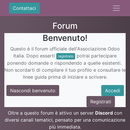
Contattaci
Forum
Benvenuto!
Questo è il forum ufficiale dell'Associazione Odoo
Italia. Dopo esserti
potrai partecipare
registrato
ponendo domande o rispondendo a quelle esistenti.
Non scordarti di compilare il tuo profilo e consultare le
linee guida prima di iniziare a scrivere.
Nascondi benvenuto
Accedi
Registrati
Oltre a questo forum è attivo un server
Discord
con
diversi canali tematici, pensato per una comunicazione
più immediata.