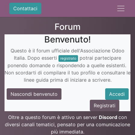
Contattaci
Forum
Benvenuto!
Questo è il forum ufficiale dell'Associazione Odoo
Italia. Dopo esserti
potrai partecipare
registrato
ponendo domande o rispondendo a quelle esistenti.
Non scordarti di compilare il tuo profilo e consultare le
linee guida prima di iniziare a scrivere.
Nascondi benvenuto
Accedi
Registrati
Oltre a questo forum è attivo un server
Discord
con
diversi canali tematici, pensato per una comunicazione
più immediata.