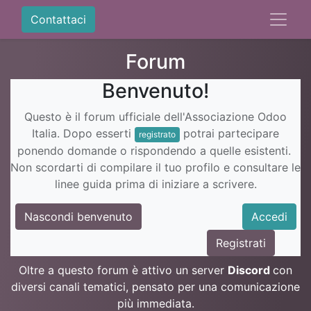
Contattaci
Forum
Benvenuto!
Questo è il forum ufficiale dell'Associazione Odoo
Italia. Dopo esserti
potrai partecipare
registrato
ponendo domande o rispondendo a quelle esistenti.
Non scordarti di compilare il tuo profilo e consultare le
linee guida prima di iniziare a scrivere.
Nascondi benvenuto
Accedi
Registrati
Oltre a questo forum è attivo un server
Discord
con
diversi canali tematici, pensato per una comunicazione
più immediata.