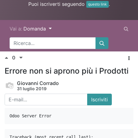
Puoi iscriverti seguendo
.
questo link
Vai a:
Domanda
0
Errore non si aprono più i Prodotti
Giovanni Corrado
31 luglio 2019
Iscriviti
Odoo Server Error
Traceback (most recent call last):
