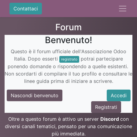
Contattaci
Forum
Benvenuto!
Questo è il forum ufficiale dell'Associazione Odoo
Italia. Dopo esserti
potrai partecipare
registrato
ponendo domande o rispondendo a quelle esistenti.
Non scordarti di compilare il tuo profilo e consultare le
linee guida prima di iniziare a scrivere.
Nascondi benvenuto
Accedi
Registrati
Oltre a questo forum è attivo un server
Discord
con
diversi canali tematici, pensato per una comunicazione
più immediata.