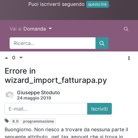
Puoi iscriverti seguendo
.
questo link
Vai a:
Domanda
0
Errore in
wizard_import_fatturapa.py
Giuseppe Stoduto
24 maggio 2019
Iscriviti
8.0
programmazione
Buongiorno. Non riesco a trovare da nessuna parte il
seguente attributo _get_tax_amount che si trova in