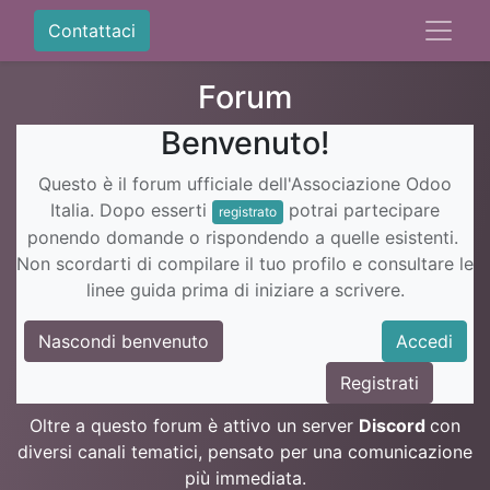
Contattaci
Forum
Benvenuto!
Questo è il forum ufficiale dell'Associazione Odoo
Italia. Dopo esserti
potrai partecipare
registrato
ponendo domande o rispondendo a quelle esistenti.
Non scordarti di compilare il tuo profilo e consultare le
linee guida prima di iniziare a scrivere.
Nascondi benvenuto
Accedi
Registrati
Oltre a questo forum è attivo un server
Discord
con
diversi canali tematici, pensato per una comunicazione
più immediata.