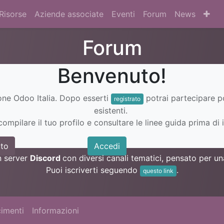
Risorse
Aziende associate
Eventi
Forum
News
Forum
Benvenuto!
ione Odoo Italia. Dopo esserti
potrai partecipare 
registrato
esistenti.
ompilare il tuo profilo e consultare le linee guida prima di i
to
Accedi
n server
Discord
con diversi canali tematici, pensato per 
Puoi iscriverti seguendo
.
questo link
imenti
Informazioni