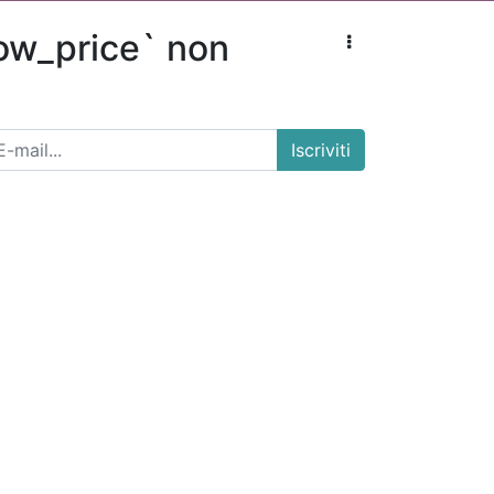
how_price` non
Iscriviti