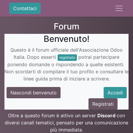
Contattaci
Forum
Benvenuto!
Questo è il forum ufficiale dell'Associazione Odoo
Italia. Dopo esserti
potrai partecipare
registrato
ponendo domande o rispondendo a quelle esistenti.
Non scordarti di compilare il tuo profilo e consultare le
linee guida prima di iniziare a scrivere.
Nascondi benvenuto
Accedi
Registrati
Oltre a questo forum è attivo un server
Discord
con
diversi canali tematici, pensato per una comunicazione
più immediata.