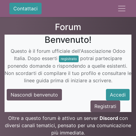
Contattaci
Forum
Benvenuto!
Questo è il forum ufficiale dell'Associazione Odoo
Italia. Dopo esserti
potrai partecipare
registrato
ponendo domande o rispondendo a quelle esistenti.
Non scordarti di compilare il tuo profilo e consultare le
linee guida prima di iniziare a scrivere.
Nascondi benvenuto
Accedi
Registrati
Oltre a questo forum è attivo un server
Discord
con
diversi canali tematici, pensato per una comunicazione
più immediata.