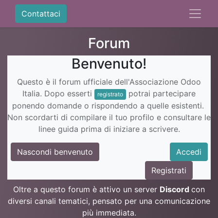
Contattaci
Forum
Benvenuto!
Questo è il forum ufficiale dell'Associazione Odoo
Italia. Dopo esserti
potrai partecipare
registrato
ponendo domande o rispondendo a quelle esistenti.
Non scordarti di compilare il tuo profilo e consultare le
linee guida prima di iniziare a scrivere.
Nascondi benvenuto
Accedi
Registrati
Oltre a questo forum è attivo un server
Discord
con
diversi canali tematici, pensato per una comunicazione
più immediata.