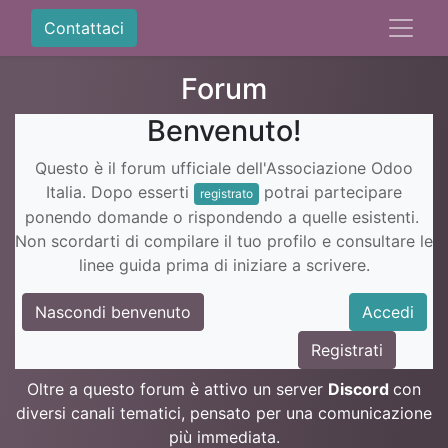
Contattaci
Forum
Benvenuto!
Questo è il forum ufficiale dell'Associazione Odoo
Italia. Dopo esserti
potrai partecipare
registrato
ponendo domande o rispondendo a quelle esistenti.
Non scordarti di compilare il tuo profilo e consultare le
linee guida prima di iniziare a scrivere.
Nascondi benvenuto
Accedi
Registrati
Oltre a questo forum è attivo un server
Discord
con
diversi canali tematici, pensato per una comunicazione
più immediata.