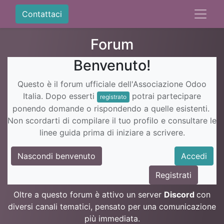
Contattaci
Forum
Benvenuto!
Questo è il forum ufficiale dell'Associazione Odoo
Italia. Dopo esserti
potrai partecipare
registrato
ponendo domande o rispondendo a quelle esistenti.
Non scordarti di compilare il tuo profilo e consultare le
linee guida prima di iniziare a scrivere.
Nascondi benvenuto
Accedi
Registrati
Oltre a questo forum è attivo un server
Discord
con
diversi canali tematici, pensato per una comunicazione
più immediata.