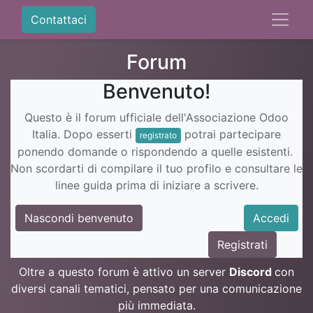
Contattaci
Forum
Benvenuto!
Questo è il forum ufficiale dell'Associazione Odoo
Italia. Dopo esserti
potrai partecipare
registrato
ponendo domande o rispondendo a quelle esistenti.
Non scordarti di compilare il tuo profilo e consultare le
linee guida prima di iniziare a scrivere.
Nascondi benvenuto
Accedi
Registrati
Oltre a questo forum è attivo un server
Discord
con
diversi canali tematici, pensato per una comunicazione
più immediata.