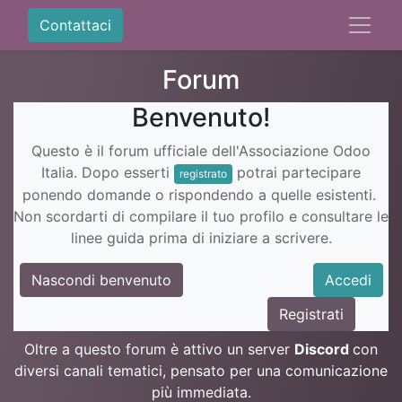
Contattaci
Forum
Benvenuto!
Questo è il forum ufficiale dell'Associazione Odoo
Italia. Dopo esserti
potrai partecipare
registrato
ponendo domande o rispondendo a quelle esistenti.
Non scordarti di compilare il tuo profilo e consultare le
linee guida prima di iniziare a scrivere.
Nascondi benvenuto
Accedi
Registrati
Oltre a questo forum è attivo un server
Discord
con
diversi canali tematici, pensato per una comunicazione
più immediata.