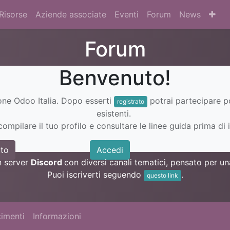
Risorse
Aziende associate
Eventi
Forum
News
Forum
Benvenuto!
ione Odoo Italia. Dopo esserti
potrai partecipare 
registrato
esistenti.
ompilare il tuo profilo e consultare le linee guida prima di i
to
Accedi
n server
Discord
con diversi canali tematici, pensato per 
Puoi iscriverti seguendo
.
questo link
imenti
Informazioni