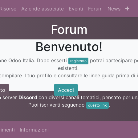
Risorse
Aziende associate
Eventi
Forum
News
Forum
Benvenuto!
ione Odoo Italia. Dopo esserti
potrai partecipare 
registrato
esistenti.
ompilare il tuo profilo e consultare le linee guida prima di i
to
Accedi
n server
Discord
con diversi canali tematici, pensato per 
Puoi iscriverti seguendo
.
questo link
imenti
Informazioni