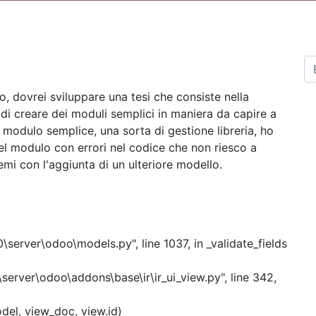
, dovrei sviluppare una tesi che consiste nella
i creare dei moduli semplici in maniera da capire a
 modulo semplice, una sorta di gestione libreria, ho
del modulo con errori nel codice che non riesco a
mi con l'aggiunta di un ulteriore modello.
\server\odoo\models.py", line 1037, in _validate_fields
\server\odoo\addons\base\ir\ir_ui_view.py", line 342,
el, view_doc, view.id)