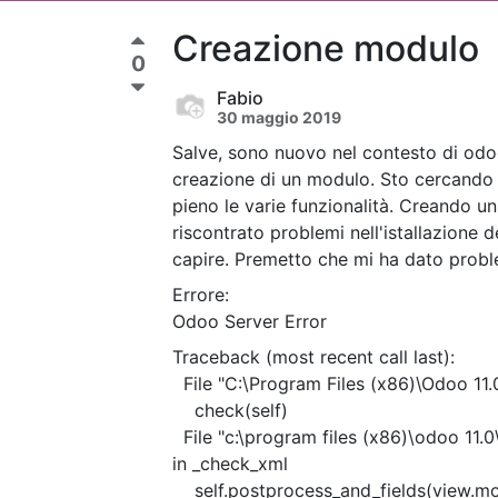
Creazione modulo
0
Fabio
30 maggio 2019
Salve, sono nuovo nel contesto di odoo
creazione di un modulo. Sto cercando d
pieno le varie funzionalità. Creando un
riscontrato problemi nell'istallazione 
capire. Premetto che mi ha dato proble
Errore:
Odoo Server Error
Traceback (most recent call last):
File "C:\Program Files (x86)\Odoo 11.0
check(self)
File "c:\program files (x86)\odoo 11.0
in _check_xml
self.postprocess_and_fields(view.mod