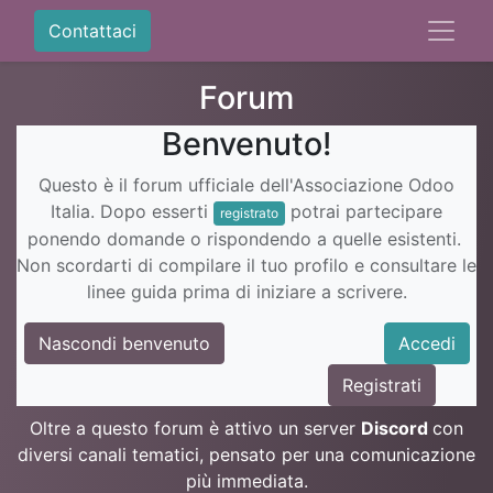
Contattaci
Forum
Benvenuto!
Questo è il forum ufficiale dell'Associazione Odoo
Italia. Dopo esserti
potrai partecipare
registrato
ponendo domande o rispondendo a quelle esistenti.
Non scordarti di compilare il tuo profilo e consultare le
linee guida prima di iniziare a scrivere.
Nascondi benvenuto
Accedi
Registrati
Oltre a questo forum è attivo un server
Discord
con
diversi canali tematici, pensato per una comunicazione
più immediata.