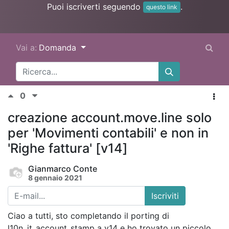
Puoi iscriverti seguendo
.
questo link
Vai a:
Domanda
0
creazione account.move.line solo
per 'Movimenti contabili' e non in
'Righe fattura' [v14]
Gianmarco Conte
8 gennaio 2021
Iscriviti
Ciao a tutti, sto completando il porting di
l10n_it_account_stamp a v14 e ho trovato un piccolo