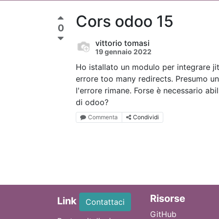
Cors odoo 15
0
vittorio tomasi
19 gennaio 2022
Ho istallato un modulo per integrare ji
errore too many redirects. Presumo u
l'errore rimane. Forse è necessario abil
di odoo?
Commenta
Condividi
Ri
sorse
Link
Contattaci
GitHub