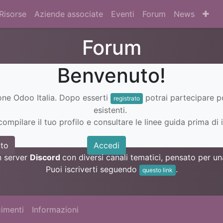
Risorse
Aziende associate
Eventi
Forum
News
Forum
Benvenuto!
ione Odoo Italia. Dopo esserti
potrai partecipare 
registrato
esistenti.
ompilare il tuo profilo e consultare le linee guida prima di i
to
Accedi
n server
Discord
con diversi canali tematici, pensato per 
Puoi iscriverti seguendo
.
questo link
imenti
Informazioni