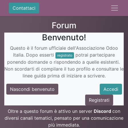
Contattaci
Forum
Benvenuto!
Questo è il forum ufficiale dell'Associazione Odoo
Italia. Dopo esserti
potrai partecipare
registrato
ponendo domande o rispondendo a quelle esistenti.
Non scordarti di compilare il tuo profilo e consultare le
linee guida prima di iniziare a scrivere.
Nascondi benvenuto
Accedi
Registrati
Oltre a questo forum è attivo un server
Discord
con
diversi canali tematici, pensato per una comunicazione
più immediata.