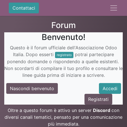
Contattaci
Forum
Benvenuto!
Questo è il forum ufficiale dell'Associazione Odoo
Italia. Dopo esserti
potrai partecipare
registrato
ponendo domande o rispondendo a quelle esistenti.
Non scordarti di compilare il tuo profilo e consultare le
linee guida prima di iniziare a scrivere.
Nascondi benvenuto
Accedi
Registrati
Oltre a questo forum è attivo un server
Discord
con
diversi canali tematici, pensato per una comunicazione
più immediata.