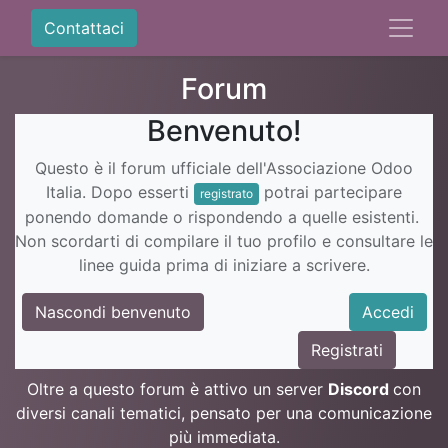
Contattaci
Forum
Benvenuto!
Questo è il forum ufficiale dell'Associazione Odoo
Italia. Dopo esserti
potrai partecipare
registrato
ponendo domande o rispondendo a quelle esistenti.
Non scordarti di compilare il tuo profilo e consultare le
linee guida prima di iniziare a scrivere.
Nascondi benvenuto
Accedi
Registrati
Oltre a questo forum è attivo un server
Discord
con
diversi canali tematici, pensato per una comunicazione
più immediata.