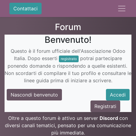
Contattaci
Forum
Benvenuto!
Questo è il forum ufficiale dell'Associazione Odoo
Italia. Dopo esserti
potrai partecipare
registrato
ponendo domande o rispondendo a quelle esistenti.
Non scordarti di compilare il tuo profilo e consultare le
linee guida prima di iniziare a scrivere.
Nascondi benvenuto
Accedi
Registrati
Oltre a questo forum è attivo un server
Discord
con
diversi canali tematici, pensato per una comunicazione
più immediata.