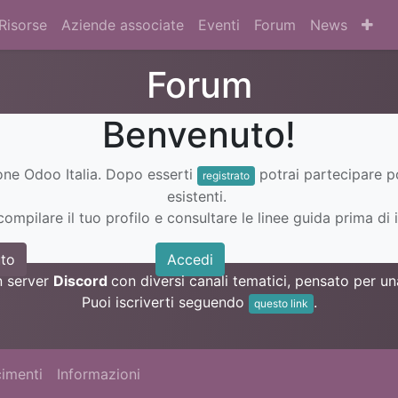
Risorse
Aziende associate
Eventi
Forum
News
Forum
Benvenuto!
ione Odoo Italia. Dopo esserti
potrai partecipare 
registrato
esistenti.
ompilare il tuo profilo e consultare le linee guida prima di i
to
Accedi
n server
Discord
con diversi canali tematici, pensato per 
Puoi iscriverti seguendo
.
questo link
imenti
Informazioni