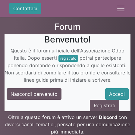
Contattaci
Forum
Benvenuto!
Questo è il forum ufficiale dell'Associazione Odoo
Italia. Dopo esserti
potrai partecipare
registrato
ponendo domande o rispondendo a quelle esistenti.
Non scordarti di compilare il tuo profilo e consultare le
linee guida prima di iniziare a scrivere.
Nascondi benvenuto
Accedi
Registrati
Oltre a questo forum è attivo un server
Discord
con
diversi canali tematici, pensato per una comunicazione
più immediata.