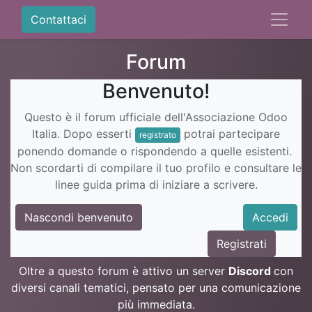
Contattaci
Forum
Benvenuto!
Questo è il forum ufficiale dell'Associazione Odoo
Italia. Dopo esserti
potrai partecipare
registrato
ponendo domande o rispondendo a quelle esistenti.
Non scordarti di compilare il tuo profilo e consultare le
linee guida prima di iniziare a scrivere.
Nascondi benvenuto
Accedi
Registrati
Oltre a questo forum è attivo un server
Discord
con
diversi canali tematici, pensato per una comunicazione
più immediata.