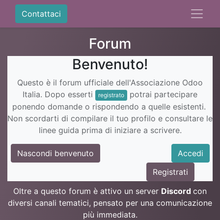
Contattaci
Forum
Benvenuto!
Questo è il forum ufficiale dell'Associazione Odoo
Italia. Dopo esserti
potrai partecipare
registrato
ponendo domande o rispondendo a quelle esistenti.
Non scordarti di compilare il tuo profilo e consultare le
linee guida prima di iniziare a scrivere.
Nascondi benvenuto
Accedi
Registrati
Oltre a questo forum è attivo un server
Discord
con
diversi canali tematici, pensato per una comunicazione
più immediata.