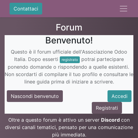
Contattaci
Forum
Benvenuto!
Questo è il forum ufficiale dell'Associazione Odoo
Italia. Dopo esserti
potrai partecipare
registrato
ponendo domande o rispondendo a quelle esistenti.
Non scordarti di compilare il tuo profilo e consultare le
linee guida prima di iniziare a scrivere.
Nascondi benvenuto
Accedi
Registrati
Oltre a questo forum è attivo un server
Discord
con
diversi canali tematici, pensato per una comunicazione
più immediata.