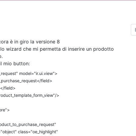
ora è in giro la versione 8
lo wizard che mi permetta di inserire un prodotto
o.
il mio button:
request" model="ir.ui.view">
urchase_request</field>
/field>
oduct_template_form_view"/>
re">
t_to_purchase_request"
ct" class="oe_highlight"