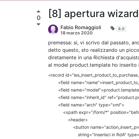
[8] apertura wizard
0
Fabio Romaggioli
8.0
18 marzo 2020
premessa: si, vi scrivo dal passato, anc
detto questo, sto realizzando un picco
diretamente in una Richiesta d'acquist
al model product.template ho inserito 
<record id="ies_insert_product_to_purchase_
<field name="name">insert_product_to_p
<field name="model">product.template<
<field name="inherit_id" ref="product.pr
<field name="arch" type="xml">
<xpath expr="/form/*" position="befo
<header>
<button name="action_insert_produc
string="Inserisci in RdA" type="obje