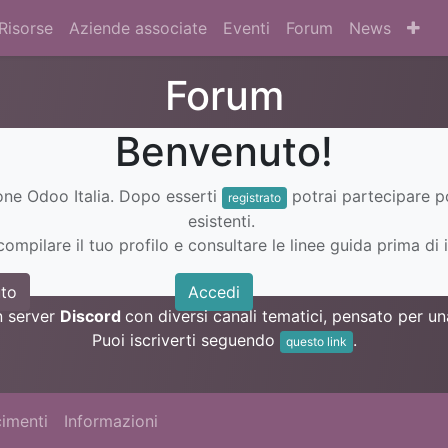
Risorse
Aziende associate
Eventi
Forum
News
Forum
Benvenuto!
ione Odoo Italia. Dopo esserti
potrai partecipare 
registrato
esistenti.
ompilare il tuo profilo e consultare le linee guida prima di i
to
Accedi
n server
Discord
con diversi canali tematici, pensato per 
Puoi iscriverti seguendo
.
questo link
imenti
Informazioni