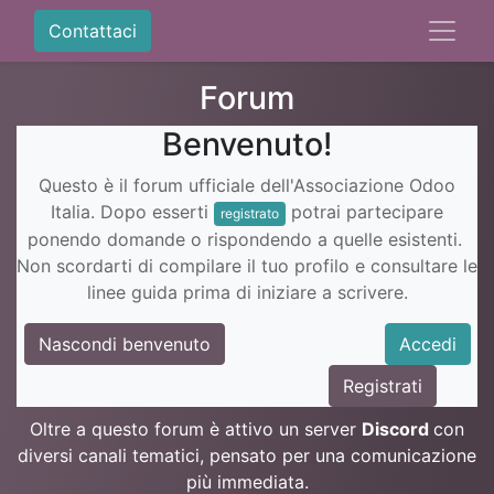
Contattaci
Forum
Benvenuto!
Questo è il forum ufficiale dell'Associazione Odoo
Italia. Dopo esserti
potrai partecipare
registrato
ponendo domande o rispondendo a quelle esistenti.
Non scordarti di compilare il tuo profilo e consultare le
linee guida prima di iniziare a scrivere.
Nascondi benvenuto
Accedi
Registrati
Oltre a questo forum è attivo un server
Discord
con
diversi canali tematici, pensato per una comunicazione
più immediata.