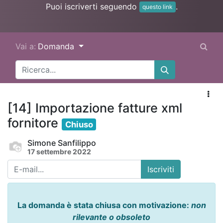
Puoi iscriverti seguendo
.
questo link
Vai a:
Domanda
[14] Importazione fatture xml
fornitore
Chiuso
Simone Sanfilippo
17 settembre 2022
Iscriviti
La domanda è stata chiusa con motivazione:
non
rilevante o obsoleto