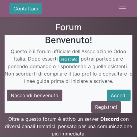
Contattaci
Forum
Benvenuto!
Questo è il forum ufficiale dell'Associazione Odoo
Italia. Dopo esserti
potrai partecipare
registrato
ponendo domande o rispondendo a quelle esistenti.
Non scordarti di compilare il tuo profilo e consultare le
linee guida prima di iniziare a scrivere.
Nascondi benvenuto
Accedi
Registrati
Oltre a questo forum è attivo un server
Discord
con
diversi canali tematici, pensato per una comunicazione
più immediata.