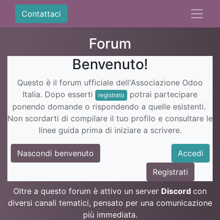
Contattaci
Forum
Benvenuto!
Questo è il forum ufficiale dell'Associazione Odoo
Italia. Dopo esserti
potrai partecipare
registrato
ponendo domande o rispondendo a quelle esistenti.
Non scordarti di compilare il tuo profilo e consultare le
linee guida prima di iniziare a scrivere.
Nascondi benvenuto
Accedi
Registrati
Oltre a questo forum è attivo un server
Discord
con
diversi canali tematici, pensato per una comunicazione
più immediata.