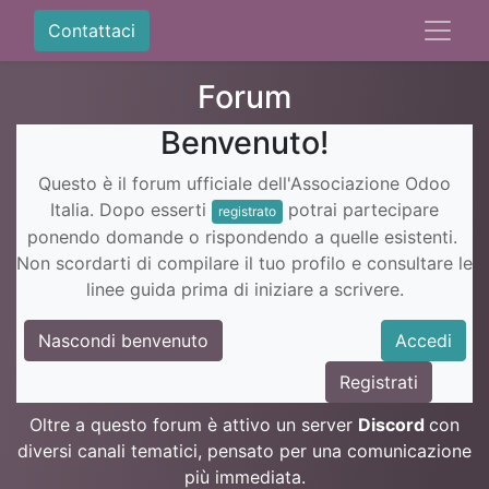
Contattaci
Forum
Benvenuto!
Questo è il forum ufficiale dell'Associazione Odoo
Italia. Dopo esserti
potrai partecipare
registrato
ponendo domande o rispondendo a quelle esistenti.
Non scordarti di compilare il tuo profilo e consultare le
linee guida prima di iniziare a scrivere.
Nascondi benvenuto
Accedi
Registrati
Oltre a questo forum è attivo un server
Discord
con
diversi canali tematici, pensato per una comunicazione
più immediata.