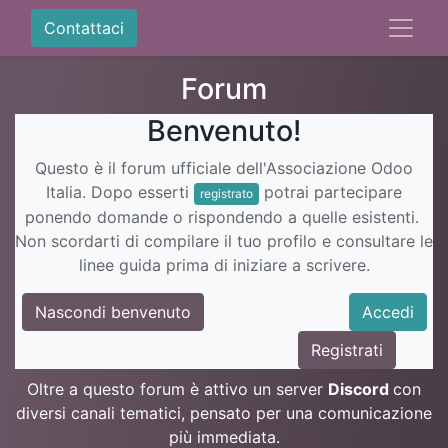
Contattaci
Forum
Benvenuto!
Questo è il forum ufficiale dell'Associazione Odoo
Italia. Dopo esserti
potrai partecipare
registrato
ponendo domande o rispondendo a quelle esistenti.
Non scordarti di compilare il tuo profilo e consultare le
linee guida prima di iniziare a scrivere.
Nascondi benvenuto
Accedi
Registrati
Oltre a questo forum è attivo un server
Discord
con
diversi canali tematici, pensato per una comunicazione
più immediata.