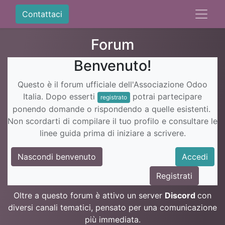
Contattaci
Forum
Benvenuto!
Questo è il forum ufficiale dell'Associazione Odoo
Italia. Dopo esserti
potrai partecipare
registrato
ponendo domande o rispondendo a quelle esistenti.
Non scordarti di compilare il tuo profilo e consultare le
linee guida prima di iniziare a scrivere.
Nascondi benvenuto
Accedi
Registrati
Oltre a questo forum è attivo un server
Discord
con
diversi canali tematici, pensato per una comunicazione
più immediata.