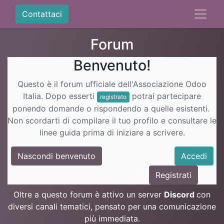
Contattaci
Forum
Benvenuto!
Questo è il forum ufficiale dell'Associazione Odoo
Italia. Dopo esserti
potrai partecipare
registrato
ponendo domande o rispondendo a quelle esistenti.
Non scordarti di compilare il tuo profilo e consultare le
linee guida prima di iniziare a scrivere.
Nascondi benvenuto
Accedi
Registrati
Oltre a questo forum è attivo un server
Discord
con
diversi canali tematici, pensato per una comunicazione
più immediata.