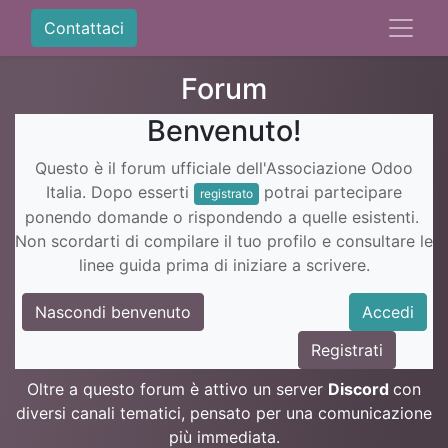
Contattaci
Forum
Benvenuto!
Questo è il forum ufficiale dell'Associazione Odoo
Italia. Dopo esserti
potrai partecipare
registrato
ponendo domande o rispondendo a quelle esistenti.
Non scordarti di compilare il tuo profilo e consultare le
linee guida prima di iniziare a scrivere.
Nascondi benvenuto
Accedi
Registrati
Oltre a questo forum è attivo un server
Discord
con
diversi canali tematici, pensato per una comunicazione
più immediata.